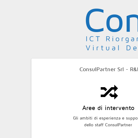
Salta al contenuto principale
ConsulPartner Srl - R&D
Aree di intervento
Ricerca, Sviluppo
Partnership
e Strategie ICT
Le collaborazioni della ConsulPar
Gli ambiti di esperienza e suppo
in un network di Società ICT
dello staff ConsulPartner
L'analisi, l'applicazione e lo svilu
metodologie e strumenti innovat