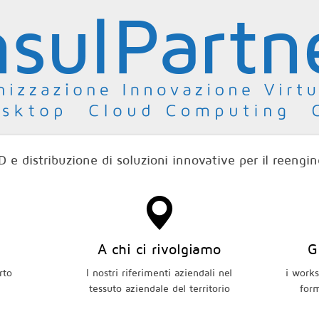
 e distribuzione di soluzioni innovative per il reengin
Il network e le esperienze ConsulPartner Srl
Le proposte ConsulPartner Srl
Progettazione di infrastrutture
Progetti ConsulPartner
A chi ci rivolgiamo
Mo
G
informatiche aziendali
tner
rto
"Top Experience"
I nostri riferimenti aziendali nel
,"Case Studies"
i works
Gli a
tessuto aziendale del territorio
e sperimentazioni in corso
Consu
form
ppo di
I flussi di dati, gli strumenti, i software e
Gli strum
ivi
l'organizzazione interna sotto la lente
in lin