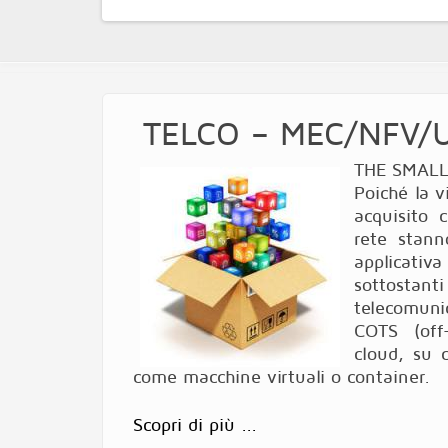
TELCO – MEC/NFV/
THE SMALL
Poiché la v
acquisito c
rete stann
applicativ
sottostant
telecomuni
COTS (off-
cloud, su 
come macchine virtuali o container.
Scopri di più ...